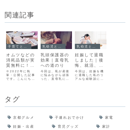
関連記事
子育てと節約
乳幼児との暮らし
乳幼児との暮らし
オムツなどの
乳頭保護器の
妊娠して退職
消耗品類が実
効果｜直母乳
しました｜後
質無料に！｜
への道のり
悔、就活、保
アカチャンホ
育園とかアラ
※2022年に執
今回は、私が産後
今回は、妊娠を機
ンポと楽天を
筆・公開した記事
に悩みながら頑張
サーママのリ
に退職した私のリ
です。こんにち
った、直母乳にな
アルな経験談につ
活用してベビ
アルを話しま
は、妊娠8カ月の
るまでの道のりを
いてまとめてみま
ー用品をお得
す
専業主婦おとママ
まとめました。直
した。この記事は
です。今回は、も
接母乳をあげたい
こんな方におすす
に揃えました
うすぐ出産を迎え
けど、拒否されて
め妊娠して退職す
｜出産準備
タグ
る私が、楽天を活
心が折れたり、周
るか悩んでいる退
用してベビー用品
りは出来ているの
職した場合、お金
を超お得に揃えた
に…と比べて落ち
のことが心配専業
方法をご紹介しま
込んでいるママさ
主婦の経験談を知
す。この記事はこ
んたちの参考にな
りたい妊娠退職し
んな方にオススメ
れば幸いです。お
たときの状況まず
京都グルメ
子連れおでかけ
家電
これから出産準備
とママちなみに私
は、私自身が妊
を始める方ベビー
は、産後すぐに
娠、退職したとき
妊娠・出産
育児グッズ
家計
用...
悩...
の...