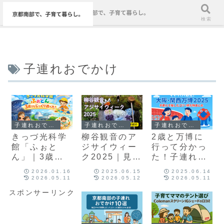
メニュー
検索
子連れおでかけ
子連れおでかけ
子連れおでかけ
子連れおでかけ
きっづ光科学
柳谷観音のア
2歳と万博に
館「ふぉと
ジサイウィー
行って分かっ
ん」｜3歳が
ク2025｜見
た！子連れで
夢中になった
頃・混雑・子
も楽しむため
2026.01.16
2025.06.15
2025.06.14
無料の知育ス
連れレポを写
のコツと持ち
2026.05.11
2026.05.12
2026.05.11
ポット【京
真付きで紹
物
スポンサーリンク
都・穴場】
介！