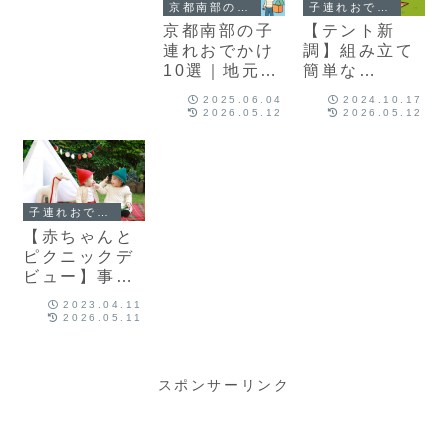
京都南部の子育て
子連れおでかけ
京都南部の子
【テント新
連れおでかけ
調】組み立て
10選｜地元マ
簡単な
マが実際に行
Colemanスク
2025.06.04
2024.10.17
ってよかった
リーンIGシェ
2026.05.12
2026.05.12
場所だけを厳
ード｜子育て
選！
ママのテント
選び｜子ども
とピクニック
子連れおでかけ
【赤ちゃんと
ピクニックデ
ビュー】事前
準備のポイン
2023.04.11
ト
2026.05.11
スポンサーリンク